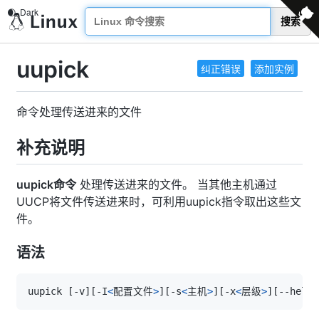
搜索
uupick
纠正错误
添加实例
命令处理传送进来的文件
补充说明
uupick命令
处理传送进来的文件。 当其他主机通过
UUCP将文件传送进来时，可利用uupick指令取出这些文
件。
语法
uupick 
[
-v
]
[
-I
<
配置文件
>
]
[
-s
<
主机
>
]
[
-x
<
层级
>
]
[
--help
]