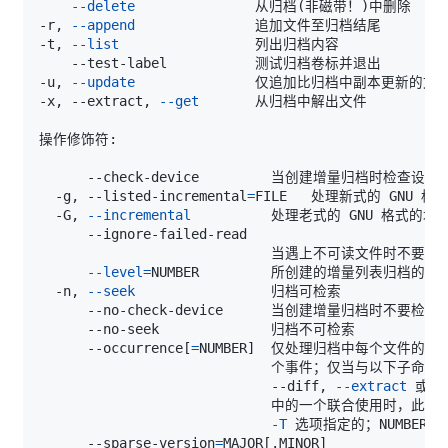
--delete
               从归档
(
非磁带！
)
-r, 
--append
-t, 
--list
-u, 
--update
-x, --extract, 
--get
      --check-device         当创建增量归档时检查设备
  -g, --listed-incremental
=
  -G, 
--incremental
--level
=
  -n, 
--seek
      --occurrence
[
=
NUMBER
]
                             --diff, 
--extract
 或是
-T
 选项指定的；NUMBER 
      --sparse-version
=
MAJOR
[
.MINOR
]