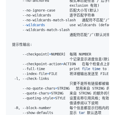
      --no-anchored          模式串匹配任意‘/’后字符
(
                             exclusion 有效
)
      --no-ignore-case       匹配大小写
(
默认
)
--wildcards
            use wildcards 
(
default
                             通配符匹配‘/’
(
默认对排除
      --checkpoint
[
=
NUMBER
]
                             个记录显示进度信息
(
默认为
      --checkpoint-action
=
      --full-time            print 
file
time
      --index-file
=
      --no-quote-chars
=
      --quote-chars
=
      --quoting-style
=
      --show-defaults        显示 
tar