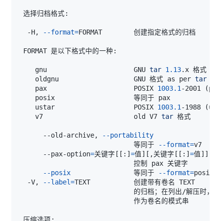
  -H, 
--format
=
    gnu                      GNU 
tar
1.13
    oldgnu                   GNU 格式 as per 
tar
<=
    pax                      POSIX 
1003.1
-2001 
(
pax
    ustar                    POSIX 
1003.1
-1988 
(
ust
    v7                       old V7 
tar
      --old-archive, 
--portability
                             等同于 
--format
=
      --pax-option
=
关键字
[
[
:
]
=
值
]
[
,关键字
[
[
:
]
=
值
]
]
..
--posix
                等同于 
--format
=
  -V, 
--label
=