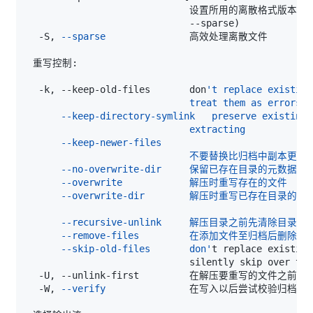
                             设置所用的离散格式版本
(
                             --sparse
)
  -S, 
--sparse
  -k, --keep-old-files       don
      --skip-old-files       don'
  -W, 
--verify