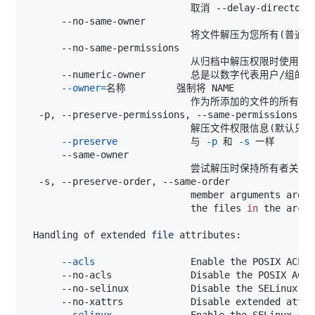
                             将文件解压为您所有
(
普通用
                             从归档中解压权限时使用
--owner
=
                             解压文件权限信息
(
默认只为
--preserve
             与 
-p
 和 
-s
                             尝试解压时保持所有者关系
                             member arguments are l
                             the files 
in
 Handling of extended 
file
--acls
--selinux