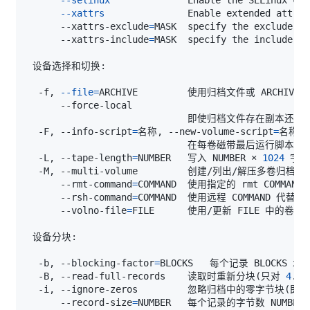
--xattrs
      --xattrs-exclude
=
MASK  specify the exclude pa
      --xattrs-include
=
MASK  specify the include pa
  -f, 
--file
=
  -F, --info-script
=
名称, --new-volume-script
=
                             在每卷磁带最后运行脚本
(
隐
  -L, --tape-length
=
NUMBER   写入 NUMBER × 
1024
      --rmt-command
=
      --rsh-command
=
      --volno-file
=
  -b, --blocking-factor
=
BLOCKS   每个记录 BLOCKS x 
5
  -B, --read-full-records    读取时重新分块
(
只对 
4
.2
  -i, --ignore-zeros         忽略归档中的零字节块
(
即文
      --record-size
=
NUMBER   每个记录的字节数 NUMBER