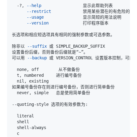
  -?, 
--help
--restrict
--usage
--version
除非以 
--suffix
可以用 
--backup