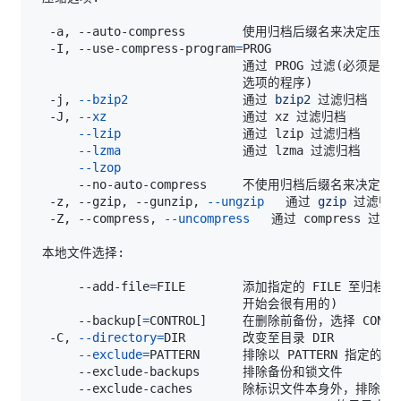
  -I, --use-compress-program
=
                             通过 PROG 过滤
(
必须是能
                             选项的程序
)
  -j, 
--bzip2
                通过 
bzip2
  -J, 
--xz
--lzip
--lzma
--lzop
  -z, --gzip, --gunzip, 
--ungzip
   通过 
gzip
  -Z, --compress, 
--uncompress
      --add-file
=
FILE        添加指定的 FILE 至归档
(
                             开始会很有用的
)
      --backup
[
=
CONTROL
]
  -C, 
--directory
=
--exclude
=