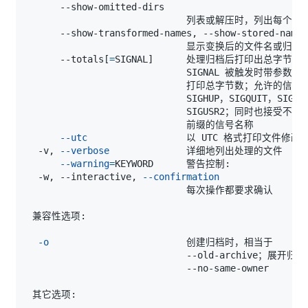
      --totals
[
=
SIGNAL
]
--utc
  -v, 
--verbose
--warning
=
  -w, --interactive, 
--confirmation
-o