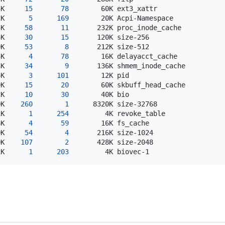
5K     
15
78
2K      
5
169
5K     
58
11
5K     
30
15
0K     
53
8
5K      
4
78
3K     
34
9
4K      
3
101
9K     
15
20
2K     
10
30
0K    
260
1
1K      
1
254
6K      
4
59
0K     
54
4
0K    
107
2
2K      
1
203