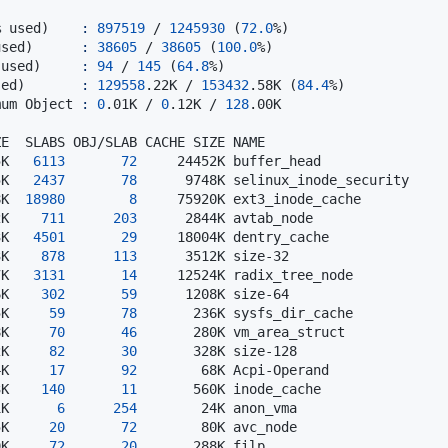
% used
)
:
897519
 / 
1245930
(
72.0
%
)
used
)
:
38605
 / 
38605
(
100.0
%
)
 used
)
:
94
 / 
145
(
64.8
%
)
sed
)
:
129558
.22K / 
153432
.58K 
(
84.4
%
)
mum Object 
:
0
.01K / 
0
.12K / 
128
5K   
6113
72
5K   
2437
78
8K  
18980
8
2K    
711
203
3K   
4501
29
3K    
878
113
7K   
3131
14
6K    
302
59
5K     
59
78
8K     
70
46
2K     
82
30
4K     
17
92
3K    
140
11
1K      
6
254
5K     
20
72
9K     
72
20