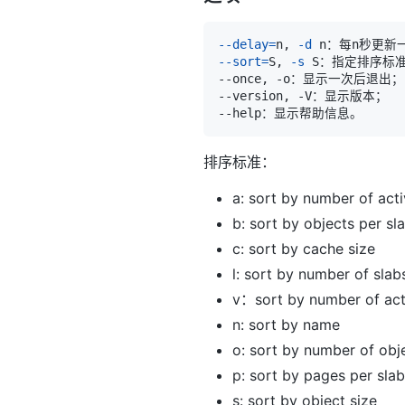
--delay
=
n, 
-d
--sort
=
S, 
-s
排序标准：
a: sort by number of act
b: sort by objects per sl
c: sort by cache size
l: sort by number of slab
v：sort by number of act
n: sort by name
o: sort by number of obj
p: sort by pages per slab
s: sort by object size