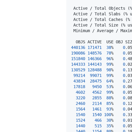
 Active / Total Objects 
(
 Active / Total Slabs 
(
% 
 Active / Total Caches 
(
%
 Active / Total Size 
(
% u
 Minimum / Average / Maxi
440136
171471
38
%    
0
.0
190086
148576
78
%    
0
.0
151840
146366
96
%    
0
.4
144333
144143
99
%    
0
.0
130529
128488
98
%    
0
.1
99214
99071
99
%    
0
.0
43834
28475
64
%    
0
.2
17818
9450
53
%    
0
.0
4602
4562
99
%    
0
.0
3220
2855
88
%    
0
.0
2460
2114
85
%    
0
.1
1564
1461
93
%    
0
.0
1540
1540
100
%    
0
.3
1524
466
30
%    
0
.0
1440
515
35
%    
0
.0
1440
1154
80
%    
0
.1