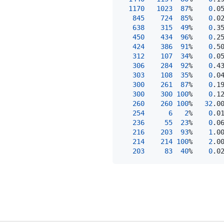
1170
1023
87
%    
0
.0
845
724
85
%    
0
.0
638
315
49
%    
0
.3
450
434
96
%    
0
.2
424
386
91
%    
0
.5
312
107
34
%    
0
.0
306
284
92
%    
0
.4
303
108
35
%    
0
.0
300
261
87
%    
0
.1
300
300
100
%    
0
.1
260
260
100
%   
32
.0
254
6
2
%    
0
.0
236
55
23
%    
0
.0
216
203
93
%    
1
.0
214
214
100
%    
2
.0
203
83
40
%    
0
.0