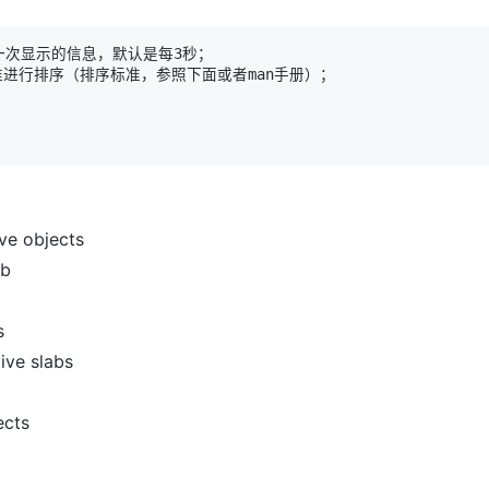
ive objects
ab
s
ive slabs
ects