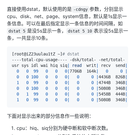
直接使用dstat，默认使用的是
参数，分别显示
-cdngy
cpu、disk、net、page、system信息，默认是1s显示一
条信息。可以在最后指定显示一条信息的时间间隔，如
是没5s显示一条，
表示没5s显示一
dstat 5
dstat 5 10
条，一共显示10条。
[
root@iZ23uulau1tZ ~
]
# dstat
usr sys idl wai hiq siq
|
read
  writ
|
 recv  send
|
i
0
0
99
0
0
0
|
7706B  164k
|
0
0
|
0
0
100
0
0
0
|
0
0
|
4436B  826B
|
1
0
99
0
0
0
|
0
0
|
4744B  346B
|
0
0
100
0
0
0
|
0
0
|
5080B  346B
|
0
1
99
0
0
0
|
0
0
|
5458B  444B
|
1
0
99
0
0
0
|
0
0
|
5080B  346B
|
下面对显示出来的部分信息作一些说明：
cpu：hiq、siq分别为硬中断和软中断次数。