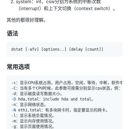
system：int、csw分别为系统的中断次数
（interrupt）和上下文切换（context switch）。
其他的都很好理解。
语法
dstat 
[
-afv
]
[
options
..
]
[
delay 
[
count
]
]
常用选项
-C：当有多个CPU时候，此参数可按需分别显示cpu状态，例：-C
-D
-N