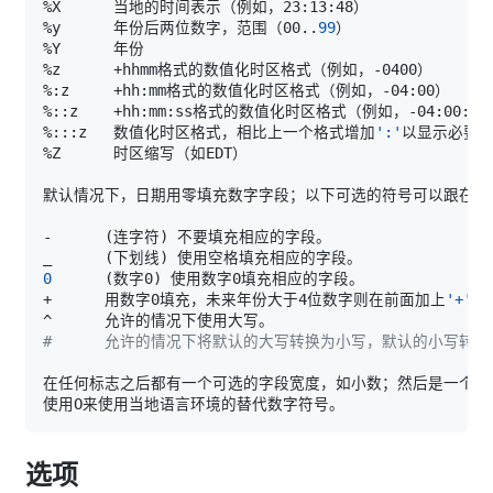
%y      年份后两位数字，范围（00
..
99
%:::z   数值化时区格式，相比上一个格式增加
':'
默认情况下，日期用零填充数字字段；以下可选的符号可以跟在
'%
-      
(
连字符
)
_      
(
下划线
)
0
(
数字0
)
+      用数字0填充，未来年份大于4位数字则在前面加上
'+'
#      允许的情况下将默认的大写转换为小写，默认的小写转
选项