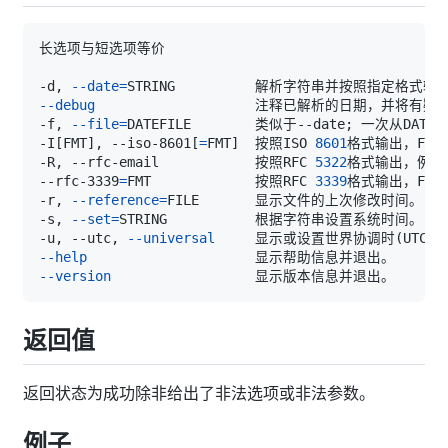
-d, 
--date
=
STRING          解析字符串并按照指定格式
--debug
-f, 
--file
=
DATEFILE        类似于--date
;
-I
[
FMT
]
, --iso-8601
[
=
FMT
]
  按照ISO 
8601
格式输出，FMT
-R, --rfc-email            按照RFC 
5322
格式输出，例如: 
--rfc-3339
=
FMT             按照RFC 
3339
格式输出，FMT
-r, 
--reference
=
-s, 
--set
=
-u, --utc, 
--universal
     显示或设置世界协调时
(
UTC
)
--help
--version
返回值
返回状态为成功除非给出了非法选项或非法参数。
例子