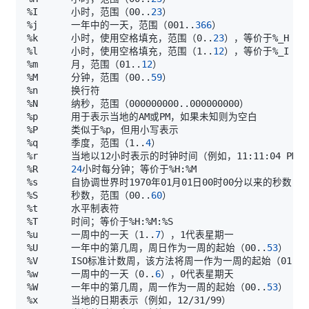
%I      小时，范围（00
..
23
%j      一年中的一天，范围（001
..
366
%k      小时，使用空格填充，范围（0
..
23
%l      小时，使用空格填充，范围（1
..
12
%m      月，范围（01
..
12
%M      分钟，范围（00
..
59
%N      纳秒，范围（000000000
..
%q      季度，范围（1
..
4
%R      
24
%S      秒数，范围（00
..
60
%u      一周中的一天（1
..
7
%U      一年中的第几周，周日作为一周的起始（00
..
53
%V      ISO标准计数周，该方法将周一作为一周的起始（01
..
5
%w      一周中的一天（0
..
6
%W      一年中的第几周，周一作为一周的起始（00
..
53