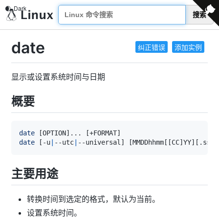
搜索
date
纠正错误
添加实例
显示或设置系统时间与日期
概要
date
[
OPTION
]
..
. 
[
+FORMAT
]
date
[
-u
|
--utc
|
--universal
]
[
MMDDhhmm
[
[
CC
]
YY
]
[
.ss
]
]
主要用途
转换时间到选定的格式，默认为当前。
设置系统时间。