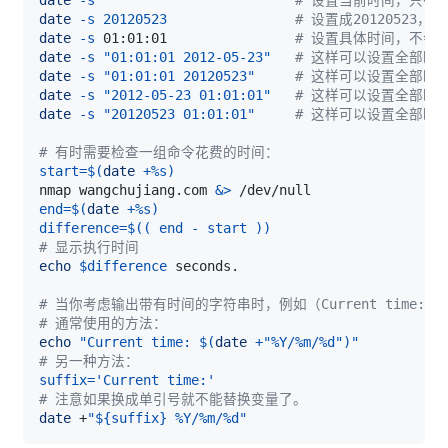
date
-s
20120523
# 设置成20120523，
date
-s
 01:01:01                
# 设置具体时间，不会
date
-s
"01:01:01 2012-05-23"
# 这样可以设置全部时
date
-s
"01:01:01 20120523"
# 这样可以设置全部时
date
-s
"2012-05-23 01:01:01"
# 这样可以设置全部时
date
-s
"20120523 01:01:01"
# 这样可以设置全部时
# 有时需要检查一组命令花费的时间：
start
=
$(
date
 +%s
)
nmap wangchujiang.com 
&>
end
=
$(
date
 +%s
)
difference
=
$((
 end 
-
 start 
))
# 显示执行时间
echo
$difference
# 当你考虑输出带有时间的字符串时，例如（Current time: 201
# 通常使用的方法：
echo
"Current time: 
$(
date
 +
"%Y/%m/%d"
)
"
# 另一种方法：
suffix
=
'Current time:'
# 注意如果换成单引号就不能替换变量了。
date
 +
"
${suffix}
 %Y/%m/%d"