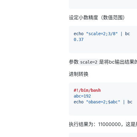
设定小数精度（数值范围）
echo
"scale=2;3/8"
|
bc
0.37
参数
是将bc输出结果
scale=2
进制转换
#!/bin/bash
abc
=
192
echo
"obase=2;
$abc
"
|
bc
执行结果为：11000000，这