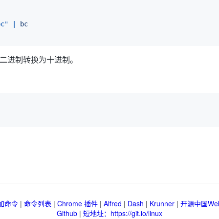
bc
"
|
bc
将二进制转换为十进制。
加命令
|
命令列表
|
Chrome 插件
|
Alfred
|
Dash
|
Krunner
|
开源中国We
Github
|
短地址：https://git.io/linux