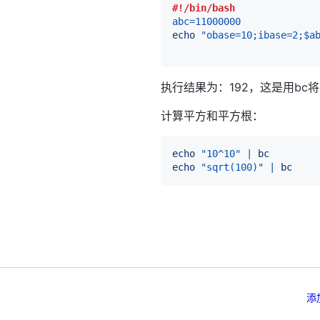
#!/bin/bash
abc
=
11000000
echo
"obase=10;ibase=2;
$a
执行结果为：192，这是用bc
计算平方和平方根：
echo
"10^10"
|
bc
echo
"sqrt(100)"
|
bc
添